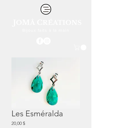
J
M
C
O
Â
RÉATIONS
Bijoux faits à la main
Les Esméralda
Prix
20,00 $