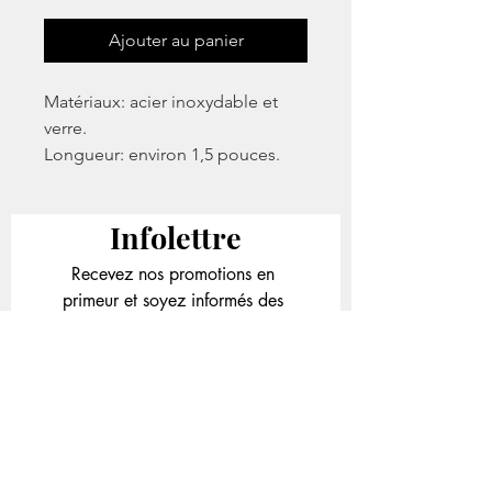
Ajouter au panier
Matériaux: acier inoxydable et
verre.
Longueur: environ 1,5 pouces.
Infolettre
Recevez nos promotions en 
primeur et soyez informés des 
nouveautés et des concours.
Email
*
S'inscrire
Je veux m'inscrire à 