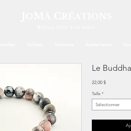
J
M
C
O
Â
RÉATIONS
Bijoux faits à la main
oreilles
Colliers
Hommes
Autres items
Sol
Le Buddha
Prix
22,00 $
Taille
*
Sélectionner
Aj