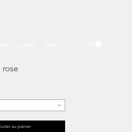
des
Contact
FAQ
 rose
outer au panier