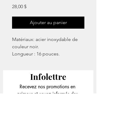
Prix
28,00 $
Ajouter au panier
Matériaux: acier inoxydable de
couleur noir.
Longueur : 16 pouces.
Infolettre
Recevez nos promotions en 
primeur et soyez informés des 
nouveautés et des concours.
Email
*
S'inscrire