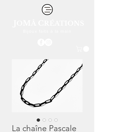
J
M
C
O
Â
RÉATIONS
Bijoux faits à la main
La chaîne Pascale